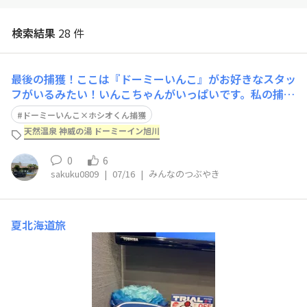
検索結果
28 件
​​最後の捕獲！ここは『ドーミーいんこ』がお好きなスタッ
フがいるみたい！いんこちゃんがいっぱいです。私の捕獲
任務はこれにて終了！​全19棟(行くドゥ)の捕獲でした！抽
ドーミーいんこ×ホシオくん捕獲
選当たって、伊勢の『いにしえの宿伊久』に行くぞ〜それ
天然温泉 神威の湯 ドーミーイン旭川
にしてもドーミーインが100棟以上あるとは…2割も捕獲
出来ていない…もっとドミ活を
0
6
sakuku0809
|
07/16
|
みんなのつぶやき
夏北海道旅