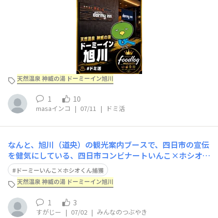
天然温泉 神威の湯 ドーミーイン旭川
1
10
masaインコ
|
07/11
|
ドミ活
なんと、旭川（道央）の観光案内ブースで、四日市の宣伝
を健気にしている、四日市コンビナートいんこ×ホシオく
んを発見。梅雨もない北海道。快適ですね！​
ドーミーいんこ×ホシオくん捕獲
天然温泉 神威の湯 ドーミーイン旭川
1
3
すがじー
|
07/02
|
みんなのつぶやき