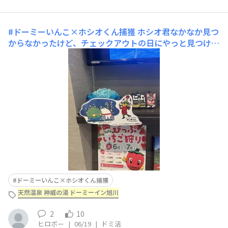
#ドーミーいんこ×ホシオくん捕獲
ホシオ君なかなか見つ
からなかったけど、チェックアウトの日にやっと見つけま
した！
ドーミーいんこ×ホシオくん捕獲
天然温泉 神威の湯 ドーミーイン旭川
2
10
ヒロボー
|
06/19
|
ドミ活