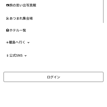
📷️旅の思い出写真館
🎤あつまれ集会場
🏨ホテル一覧
✈️離島へ行く
📱公式SNS
ログイン