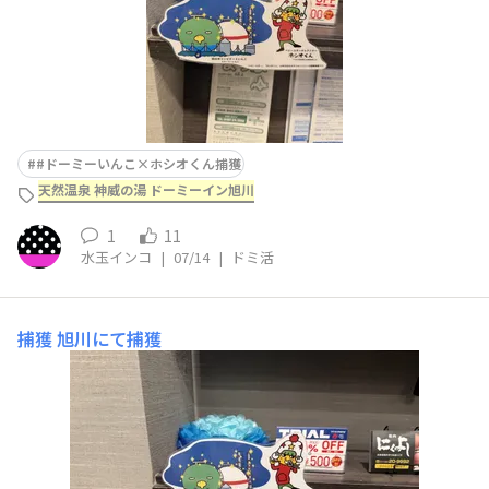
#ドーミーいんこ×ホシオくん捕獲
天然温泉 神威の湯 ドーミーイン旭川
1
11
水玉インコ
|
07/14
|
ドミ活
捕獲
旭川にて捕獲