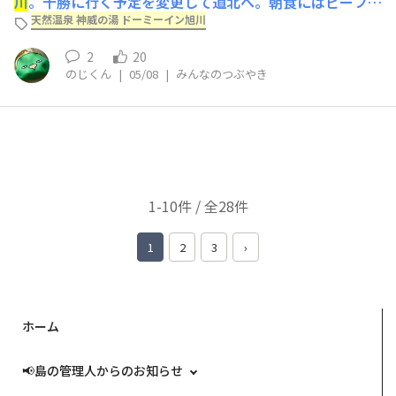
川
。十勝に行く予定を変更して道北へ。朝食にはビーフシ
チューがありました。トリュフ風味のポテトサラダも美味
天然温泉 神威の湯 ドーミーイン旭川
しかったです。スタッフの方の手作りのドーミーインコも
2
20
かわいかったです！ホシオも確認！
のじくん
|
05/08
|
みんなのつぶやき
1-10件 / 全28件
1
2
3
›
ホーム
📢島の管理人からのお知らせ