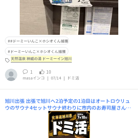
#ドーミーいんこ×ホシオくん捕獲
ドーミーいんこ×ホシオくん捕獲
天然温泉 神威の湯 ドーミーイン旭川
1
10
masaインコ
|
07/14
|
ドミ活
旭川出張
出張で旭川へ2泊予定の1泊目はオートロウリュ
ウのサウナ4セットサウナ終わりに市内のお寿司屋さんへ
サイコー