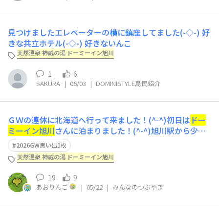
見つけましたエレベーターの横に鎮座してました(-◇-) 好
きな共立ホテル(-◇-) 好きないんこ
天然温泉 神威の湯 ドーミーイン旭川
1
6
SAKURA
|
06/03
|
DOMINISTYLE島民紹介
ＧＷの連休に北海道へ行って来ました！(^-^)初日は
ドー
ミーイン旭川
さんに泊まりました！(^-^)旭川駅から少し
歩きます。NHKのアンテナ塔が目印になります。(^ ^)旭
2026GW思い出1枚
川さんは改装後、初めてとなります。最上階に大浴場が有
天然温泉 神威の湯 ドーミーイン旭川
ります。大浴場はサウナにオートロウリュが新しく設置さ
れました！（^人^）内湯と
19
9
あおりんご
|
05/22
|
みんなのつぶやき