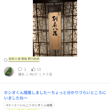
と思っておりやっと念願が叶いました！野乃の良さは言わ
ずもがなですね😃
野乃別府
に住みたくなりました（笑）
別府八湯 御宿 野乃別府
2
13
福丸
|
06/27
|
ドミ活
ホシオくん捕獲しました〜ちょっと分かりづらいところに
いましたね〜
ドーミーいんこ×ホシオくん捕獲