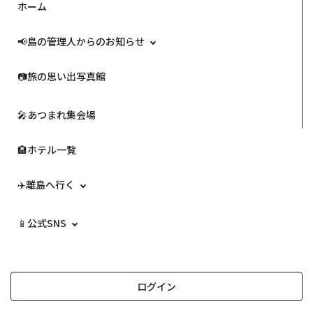
ホーム
📢島の管理人からのお知らせ
📷️旅の思い出写真館
🎤あつまれ集会場
🏨ホテル一覧
✈️離島へ行く
📱公式SNS
ログイン