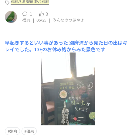
別府八湯 御宿 野乃別府
1
3
福丸
|
06/25
|
みんなのつぶやき
早起きするといい事があった
別府湾から見た日の出はキ
レイでした。13Fのお休み処からみた景色です
別府
温泉