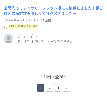
玄関入ってすぐのリーフレット棚にて捕獲しました！朝ご
はんの海鮮丼美味しくて食べ過ぎましたー
ドーミーいんこ×ホシオくん捕獲
別府八湯 御宿 野乃別府
5
4
ねこまた
|
04/12
|
みんなのつぶやき
1-10件 / 全26件
1
2
3
›