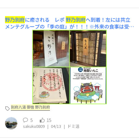
野乃別府
に癒される レポ
野乃別府
へ到着！左には共立
メンテグループの「季の庭」が！！！※外来の食事は受付
していないとのこと…いざ！館内へ！！！野乃と言えば畳
敷き！ロビーには竹細工が所々にあります！↪︎もし別府の
竹細工に興味ある方は… 『別府市竹細工伝統産業会館』
に行くのがおすすめチェックイン！いざお部屋へ！！！お
部屋お任せで
別府八湯 御宿 野乃別府
5
15
sakuku0809
|
04/13
|
ドミ活