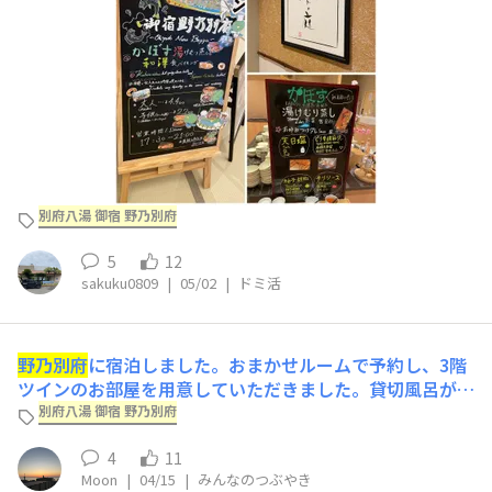
お品が変わる様です。毎月通ってみては。www『お寿
司』 ネタも厚切りです！『揚げ物』 串揚げが！ お酒
が進み
別府八湯 御宿 野乃別府
5
12
sakuku0809
|
05/02
|
ドミ活
野乃別府
に宿泊しました。おまかせルームで予約し、3階
ツインのお部屋を用意していただきました。貸切風呂がた
くさんあり大人気、おかげで大浴場が空いていたのも良か
別府八湯 御宿 野乃別府
った。翌朝は最上階から日の出も見られ、九州旅行の良い
4
11
スタートとなりました！
Moon
|
04/15
|
みんなのつぶやき