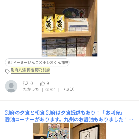
#ドーミーいんこ×ホシオくん捕獲
別府八湯 御宿 野乃別府
0
9
たかっち
|
05/04
|
ドミ活
別府の夕食と朝食
​​別府は夕食提供もあり！『お刺身』
醤油コーナーがあります。九州のお醤油もありました！
『湯けむり蒸し』 鳥・海鮮・野菜の蒸し料理が楽しめま
す。ツケタレは四種で味変も！『九州料理』 月替わりで