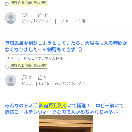
別府八湯 御宿 野乃別府
1
14
ぱおぱおジェット
|
05/18
|
ドミ活
貸切風呂を制覇しようとしていたら、大浴場に入る時間が
なくなりました…※制覇もできず（）
ドーミーいんこ×ホシオくん捕獲
別府八湯 御宿 野乃別府
0
5
いんこ
|
05/16
|
みんなのつぶやき
みんなのドミ活
御宿
野乃別府
にて捕獲！！ロビー前にて
遭遇ゴールデンウィークなので人がめちゃくちゃ多い…貸
切風呂ありがたいが混みすぎ…