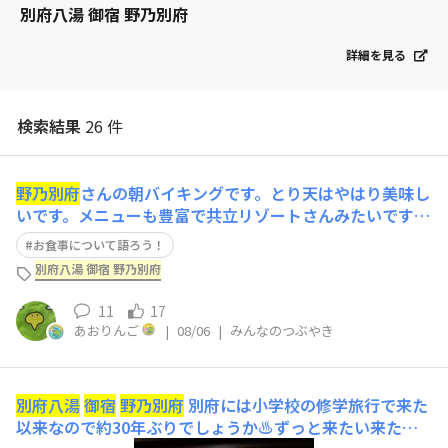
別府八湯 御宿 野乃別府
詳細を見る
検索結果
26 件
野乃別府
さんの朝バイキングです。とり天はやはり美味し
いです。メニューも豊富で共立リゾートさんみたいです。
( ´ ▽ ` )ﾉ夕食も美味しかったです！( ´ ▽ ` )ﾉ
お食事について語ろう！
別府八湯 御宿 野乃別府
11
17
あおりんご
|
08/06
|
みんなのつぶやき
別府八湯
御宿
野乃別府
別府には小学校の修学旅行で来た
以来なので約30年ぶりでしょうか♨️ずっと来たい来たい