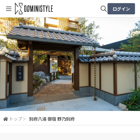
ログイン
全体検索
検索
トップ
＞
別府八湯 御宿 野乃別府