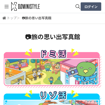
ログイン
トップ
＞
📷️旅の思い出写真館
全体検索
📷️旅の思い出写真館
検索