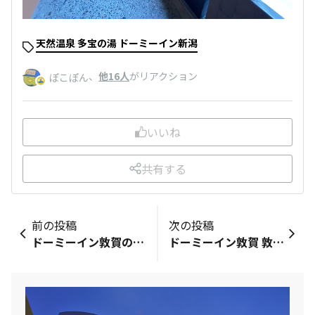
天然温泉 多宝の湯 ドーミーイン新潟
、
他16人
がリアクション
ぽこぽん
いいね
共有する
前の投稿
次の投稿
ドーミーイン敦賀のアクセス方法を新しく追加表示してくれたようです、取り敢えずじゃらんですが（笑）支配人さんから連絡ありました。
ドーミーイン敦賀 敦賀駅から、バスで行かれる方 敦賀市コミュニティバス運賃200円 敦賀駅2個目のバス停 本町2丁目バス停下車歩いて数分 多分見えます🎵 去年、今年と工事現場見ましたから(笑) 近くの氣比神宮へ行く途中に 本町2丁目バス停止まる敦賀市コミュニティバス 東浦線 松原線 中郷木崎線 山公文名線 東郷線 とあります。 よかったら使ってください。 電車でこられる方は 敦賀駅のインフォメーションにもバス路線図と時刻表が書いた紙がありますよ。 後、敦賀市の主な観光の紙も 観光にも使えるバスなので もらってからホテルに行ってみてください。 なんで知ってるか？と言うと ドーミーイン福井、金沢に泊まって 敦賀観光を去年、今年としていました(笑) 今年、出きるなら。 今年観光したのに(笑) 近くにヨーロッパ亭(カツ丼) SLがある公園、 スーパーは、平和堂(AL) ちょっと遠くに お祭りの山車の資料館、レンガ倉庫他にもひって沢山ありますよ(笑) 山から、小さいけど。敦賀市を見渡せます。 他にも(笑)プリン♪や、食事何処も。 ドーミーイン福井、金沢泊まった分だけ 敦賀市行っています(笑)