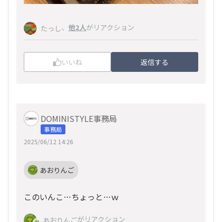
、
他2人
がリアクション
たっし
いいね
返信する
DOMINISTYLE事務局
事務局
2025/06/12 14:26
あおりんご
このいんこ…ちょっと…ｗ
がリアクション
あおりんご