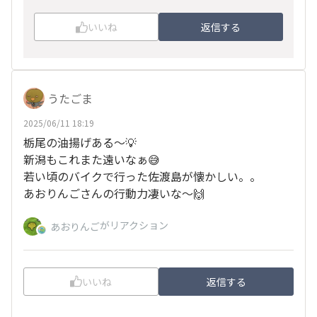
いいね
返信する
うたごま
2025/06/11 18:19
栃尾の油揚げある～💡
新潟もこれまた遠いなぁ😅
若い頃のバイクで行った佐渡島が懐かしい。。
あおりんごさんの行動力凄いな～🙌
がリアクション
あおりんご
いいね
返信する