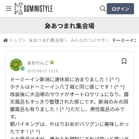
ログイン
全体検索
🎤あつまれ集会場
トップ
＞
🎤あつまれ集会場
＞
みんなのつぶやき
＞
ドーミーイン新
検索
あおりんご
2025/06/11 13:16
ドーミーイン新潟に連休前に泊まりました！(^ ^)
ホテルはドーミーイン八丁堀と同じ感じです！(^ ^)
改装後に大浴場のサウナがオートロウリュになり、露
天風呂もすっきり整理された感じです。新潟のみの洞
窟風呂も有りました！(^ ^)ただし、男性風呂のみで
す。
朝バイキングは、やはりお米がバツグンに美味しかっ
たです！(^ ^)
※お風呂ですが、男女入れ替制にすれば良いと思いま