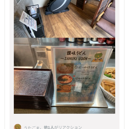
、
他1人
がリアクション
うたごま