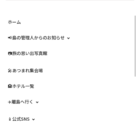
ホーム
📢島の管理人からのお知らせ
📷️旅の思い出写真館
🎤あつまれ集会場
🏨ホテル一覧
✈️離島へ行く
📱公式SNS