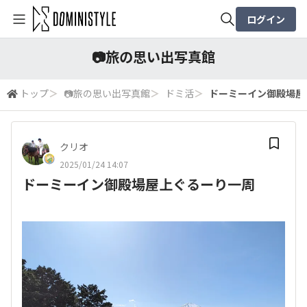
ログイン
全体検索
📷️旅の思い出写真館
トップ
＞
📷️旅の思い出写真館
＞
ドミ活
＞
ドーミーイン御殿場屋
検索
クリオ
2025/01/24 14:07
ドーミーイン御殿場屋上ぐるーり一周