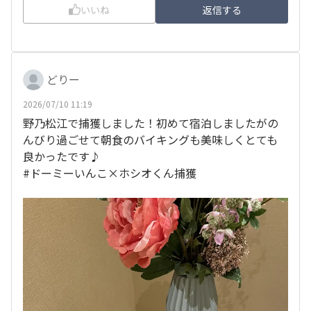
いいね
返信する
どりー
2026/07/10 11:19
野乃松江で捕獲しました！初めて宿泊しましたがの
んびり過ごせて朝食のバイキングも美味しくとても
良かったです♪
#ドーミーいんこ×ホシオくん捕獲