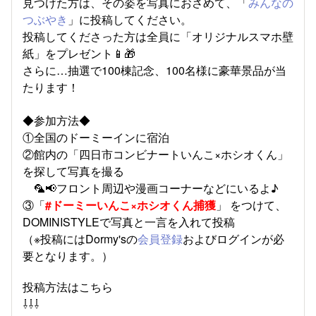
見つけた方は、その姿を写真におさめて、「
みんなの
つぶやき
」に投稿してください。
投稿してくださった方は全員に「オリジナルスマホ壁
紙」をプレゼント📱🎁
さらに…抽選で100棟記念、100名様に豪華景品が当
たります！
◆参加方法◆
①全国のドーミーインに宿泊
②館内の「四日市コンビナートいんこ×ホシオくん」
を探して写真を撮る
🦜📢フロント周辺や漫画コーナーなどにいるよ♪
③「
#ドーミーいんこ×ホシオくん捕獲
」 をつけて、
DOMINISTYLEで写真と一言を入れて投稿
（※投稿にはDormy'sの
会員登録
およびログインが必
要となります。）
投稿方法はこちら
⇩⇩⇩