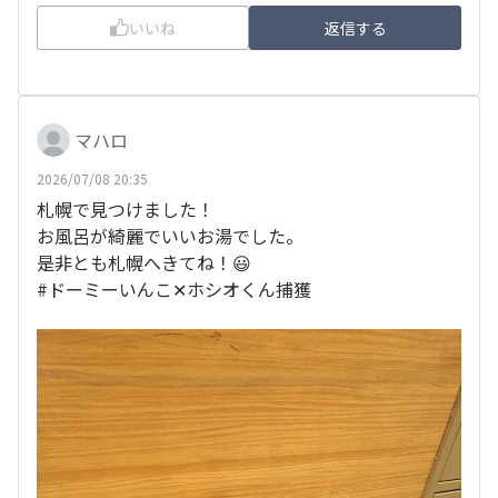
いいね
返信する
マハロ
2026/07/08 20:35
札幌で見つけました！
お風呂が綺麗でいいお湯でした。
是非とも札幌へきてね！😃
#ドーミーいんこ✕ホシオくん捕獲