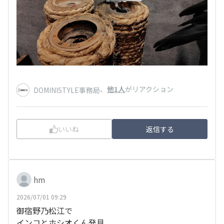
、
他1人
がリアクション
DOMINISTYLE事務局
いいね
返信する
hm
2026/07/01 09:29
御宿野乃松江で
インコとホシオくん発見