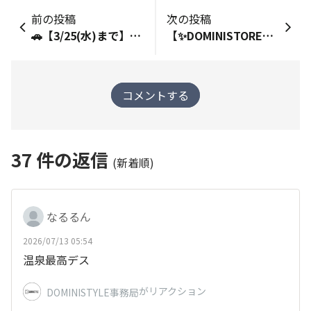
前の投稿
次の投稿
🚗【3/25(水)まで】ドライブ好きの方！車で行くおすすめホテルを教えてください🎤
【✨DOMINISTORE新商品✨】ドーミーいんこスマホショルダー販売開始！
コメントする
37
件の返信
(新着順)
なるるん
2026/07/13 05:54
温泉最高デス
がリアクション
DOMINISTYLE事務局