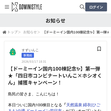
ログイン
全体検索
お知らせ
トップ
＞
お知らせ
＞
【ドーミーイン国内100棟記念✨】第一弾
検索
すずいんこ
事務局
2026/03/17 18:31
【ドーミーイン国内100棟記念✨】第一弾
★「四日市コンビナートいんこ×ホシオく
ん」捕獲キャンペーン！
島民の皆さま、こんにちは！
本日ついに国内100棟目となる
「
天然温泉 緋衣(ひご
ろも)の湯 ドーミーイン四日市
」
がプレオープンとな