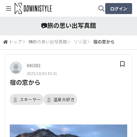
ログイン
全体検索
📷️旅の思い出写真館
トップ
＞
📷️旅の思い出写真館
＞
リゾ活
＞
宿の窓から
検索
KKOBE
2025/10/02 05:31
宿の窓から
スキーヤー
温泉大好き