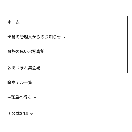
ホーム
📢島の管理人からのお知らせ
📷️旅の思い出写真館
🎤あつまれ集会場
🏨ホテル一覧
✈️離島へ行く
📱公式SNS