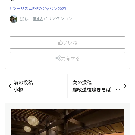
ツーリズムEXPOジャパン2025
、
他4人
がリアクション
ぽち
いいね
共有する
前の投稿
次の投稿
小樽
魔改造夜鳴きそば Ver.2.0