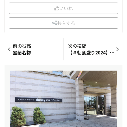
いいね
共有する
前の投稿
次の投稿
室蘭名物
【＃朝食盛り2024】行き交う船と航空機を眺めながら。ほぼ三浦半島