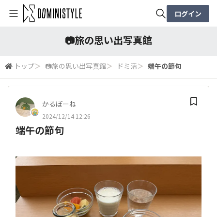
ログイン
全体検索
📷️旅の思い出写真館
トップ
＞
📷️旅の思い出写真館
＞
ドミ活
＞
端午の節句
検索
かるぼーね
2024/12/14 12:26
端午の節句