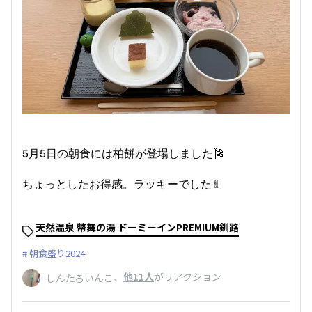
5月5日の朝食には柏餅が登場しました🎏
ちょっとしたお得感。ラッキーでした✌︎
天然温泉 幣舞の湯 ドーミーインPREMIUM釧路
朝食盛り2024
、
他11人
がリアクション
しんたろいんこ