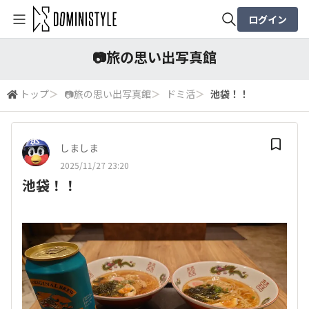
ログイン
全体検索
📷️旅の思い出写真館
トップ
＞
📷️旅の思い出写真館
＞
ドミ活
＞
池袋！！
検索
しましま
2025/11/27 23:20
池袋！！