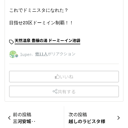
これでドミニスタになれた？
目指せ23区ドーミイン制覇！！
天然温泉 豊穣の湯 ドーミーイン池袋
、
他11人
がリアクション
1uper
いいね
共有する
前の投稿
次の投稿
三河安城‥
越しのラビスタ様