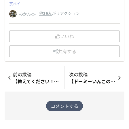
京ベイ
、
他39人
がリアクション
みかん🍊
いいね
共有する
前の投稿
次の投稿
【教えてください！】2024年思い出フォト投稿キャンペーン
【ドーミーいんこの誕生日イベント】追加当選発表！！
コメントする