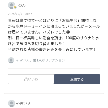
のん
2025/02/01 20:57
果報は寝て待て〜とばかりに「お誕生会」期待しな
がら水戸ドーミーインに泊まっていましたが…メール
は届いていません。ハズレでした😭
朝、目一杯美味しい朝食を頂き、100度のサウナと水
風呂で気持ちを切り替えました！
当選された皆様の書き込みを楽しみにしています！
、
他1人
がリアクション
やぎさん
いいね
返信する
やぎさん