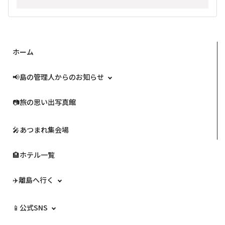
ホーム
📢島の管理人からのお知らせ
📷️旅の思い出写真館
🎤あつまれ集会場
🏨ホテル一覧
✈️離島へ行く
📱公式SNS