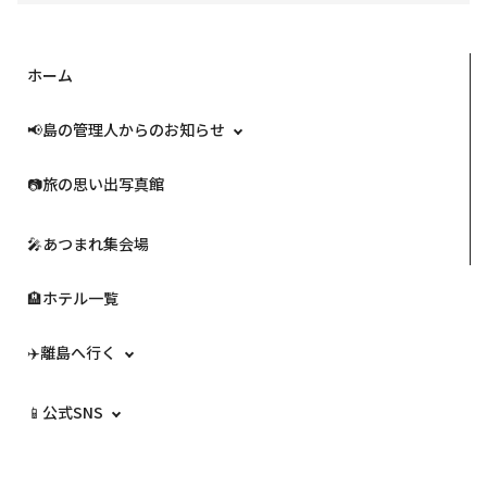
ホーム
📢島の管理人からのお知らせ
📷️旅の思い出写真館
🎤あつまれ集会場
🏨ホテル一覧
✈️離島へ行く
📱公式SNS