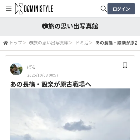
ログイン
全体検索
📷️旅の思い出写真館
トップ
＞
📷️旅の思い出写真館
＞
ドミ活
＞
あの長篠・設楽が原古
検索
ぽち
2025/10/08 00:57
あの長篠・設楽が原古戦場へ