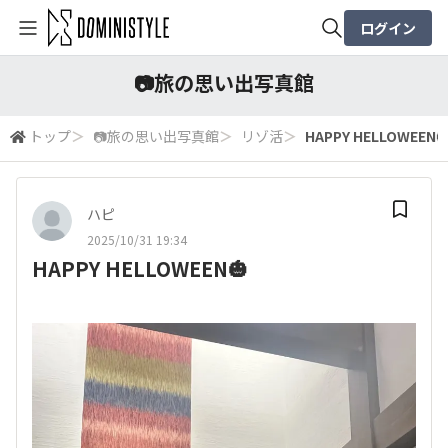
ログイン
全体検索
📷️旅の思い出写真館
トップ
＞
📷️旅の思い出写真館
＞
リゾ活
＞
HAPPY HELLOWEEN
検索
ハピ
2025/10/31 19:34
HAPPY HELLOWEEN🎃