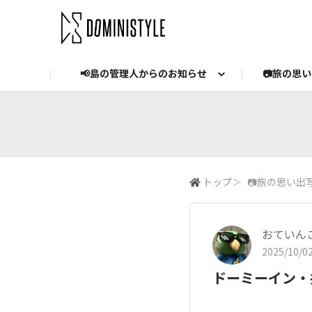
📢島の管理人からのお知らせ
📷️旅の思
お知らせ
Dormy's マイページ
公式YouTube
YouTube投稿
ドーミーイン公式Instag
Dormy hotel
ブログ
トップ
＞
📷️旅の思い出
おていん
2025/10/02
ドーミーイン・