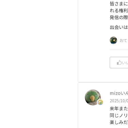
皆さまに
れる権利
発信の際
出会いは
おて
い
mizoい
2025/10/0
来年また
同じノリ
楽しみだ