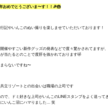
 1周年おめでとうございま〜す！！🎉🎂
旅行記やいんこのぬい撮りを楽しませていただいております！
の開催やすごい新作グッズの発表などで度々驚かされてますが
が当たるとのことで度肝を抜かれております🤣
たまらないですね〜
・共立リゾートとの出会いは職場の上司です
ので、ドミ好きな上司がいんこのLINEスタンプをよく送って
にいんこ沼にハマりました… 笑