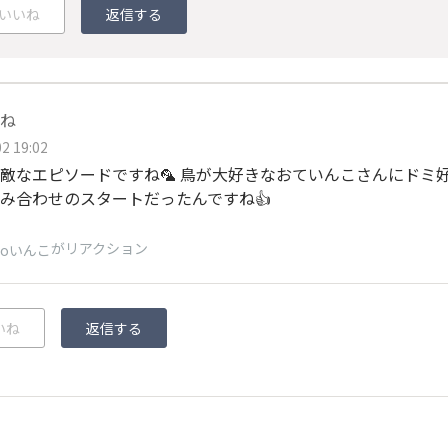
いいね
返信する
ね
2 19:02
敵なエピソードですね🦜 鳥が大好きなおていんこさんにドミ好
み合わせのスタートだったんですね👍
がリアクション
zoいんこ
いね
返信する