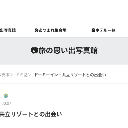
い出写真館
🎤あつまれ集会場
🏨ホテル一覧
ram
s & RESORTS島（ホテルグループ公式サイト）
共立リゾート公式Instagram
公式X
DOMINISTO
共
📷️旅の思い出写真館
写真館
＞
ドミ活
＞
ドーミーイン・共立リゾートとの出会い
こ
 00:07
共立リゾートとの出会い