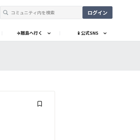
ログイン
✈️離島へ行く
📱公式SNS
RE島（グッズ販売）
立リゾート公式LINE
お問い合わせ