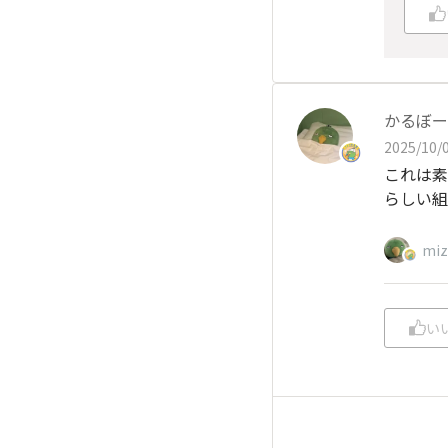
かるぼー
2025/10/0
これは素
らしい組
mi
い