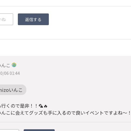
いね
返信する
いんこ
0/06 01:44
mizoいんこ
行くので是非！！🦜🔥
いんこに会えてグッズも手に入るので良いイベントですよね〜