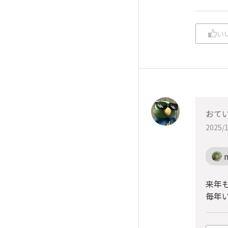
い
おて
2025/1
来年も
毎年