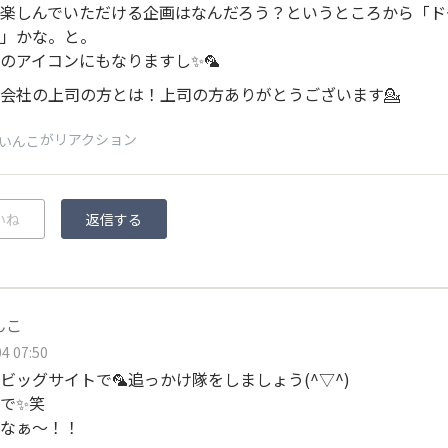
楽しんでいただける企画はなんだろう？というところから「ド
」かな。と。
のアイコンにもなりますし✨🦜
会社の上司の方とは！上司の方ありがとうございます💁
がリアクション
いんこ
いね
返信する
んこ
4 07:50
ビッグサイトで🦜追っかけ隊をしましょう(
^▽^
)
で✨笑
なぁ〜！！