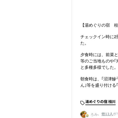
【湯めぐりの宿 
チェックイン時に2
た。
夕食時には、前菜と
等のご当地ものや｢
と多種多様でした
朝食時は、｢沼津鰺
ん｣等を盛り付ける
湯めぐりの宿 桂川
、
他12人
が
ろみ