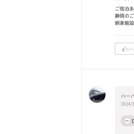
ご宿泊あ
静岡のご
娯楽施設
い
ハー
2024/1