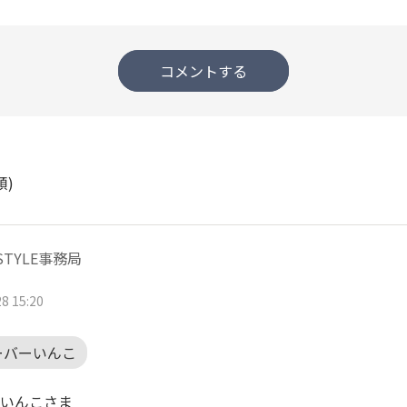
コメントする
順)
ISTYLE事務局
8 15:20
ーバーいんこ
いんこさま