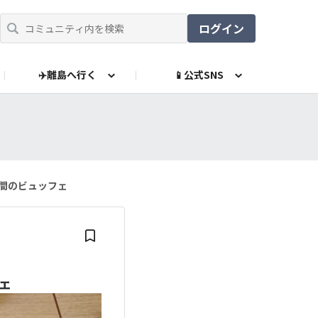
ログイン
✈️離島へ行く
📱公式SNS
RE島（グッズ販売）
立リゾート公式LINE
お問い合わせ
分間のビュッフェ
ェ