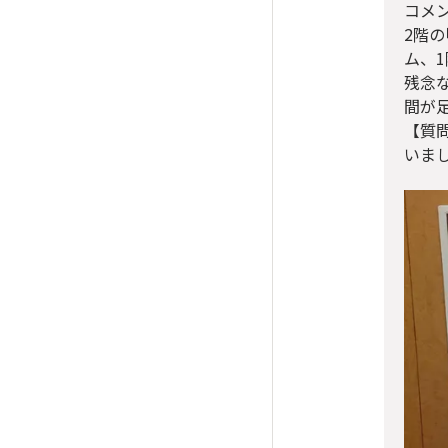
コメ
2階
ム、
残念
間が
【質
いま