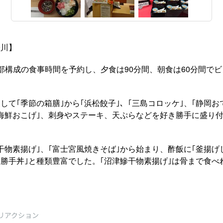
桂川】
部構成の食事時間を予約し、夕食は90分間、朝食は60分間で
して｢季節の箱膳｣から｢浜松餃子｣、｢三島コロッケ｣、｢静岡おで
海鮮おこげ｣、刺身やステーキ、天ぷらなどを好き勝手に盛り付
。
干物素揚げ｣、｢富士宮風焼きそば｣から始まり、酢飯に｢釜揚げ
｢勝手丼｣と種類豊富でした。｢沼津鰺干物素揚げ｣は骨まで食べ
リアクション