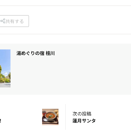
共有する
湯めぐりの宿 桂川
次の投稿
！
蓮月サンタ