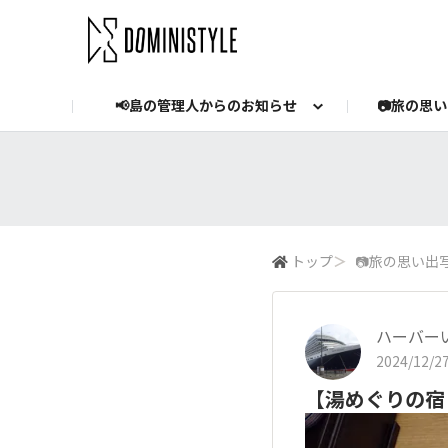
📢島の管理人からのお知らせ
📷️旅の思
お知らせ
Dormy's マイページ
公式YouTube
YouTube投稿
ドーミーイン公式Instag
Dormy hotel
ブログ
トップ
＞
📷️旅の思い出
ハーバー
2024/12/27
【湯めぐりの宿