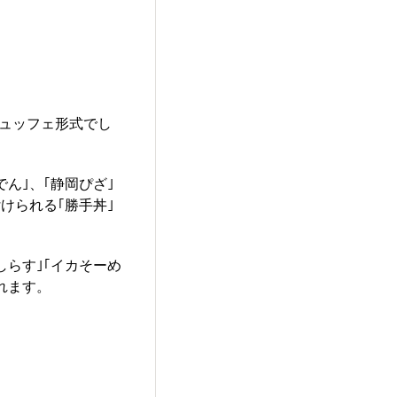
ビュッフェ形式でし
ん｣、｢静岡ぴざ｣
けられる｢勝手丼｣
しらす｣｢イカそーめ
れます。