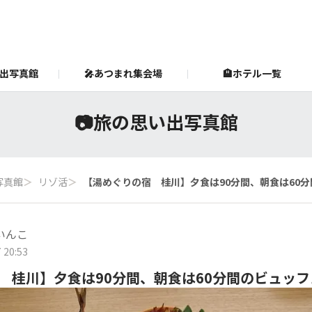
い出写真館
🎤あつまれ集会場
🏨ホテル一覧
ram
s & RESORTS島（ホテルグループ公式サイト）
共立リゾート公式Instagram
公式X
DOMINISTO
共
📷️旅の思い出写真館
写真館
＞
リゾ活
＞
【湯めぐりの宿 桂川】夕食は90分間、朝食は60
いんこ
 20:53
 桂川】夕食は90分間、朝食は60分間のビュッフ