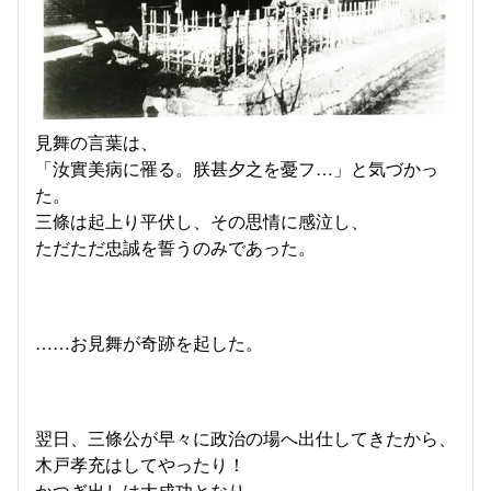
見舞の言葉は、
「汝實美病に罹る。朕甚夕之を憂フ…」と気づかっ
た。
三條は起上り平伏し、その思情に感泣し、
ただただ忠誠を誓うのみであった。
……お見舞が奇跡を起した。
翌日、三條公が早々に政治の場へ出仕してきたから、
木戸孝充はしてやったり！
かつぎ出しは大成功となり、