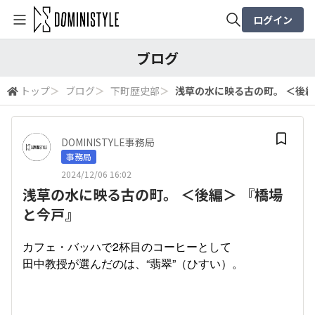
ログイン
全体検索
ブログ
トップ
＞
ブログ
＞
下町歴史部
＞
浅草の水に映る古の町。 ＜後編
検索
DOMINISTYLE事務局
事務局
2024/12/06 16:02
浅草の水に映る古の町。 ＜後編＞ 『橋場
と今戸』
カフェ・バッハで2杯目のコーヒーとして
田中教授が選んだのは、“翡翠”（ひすい）。