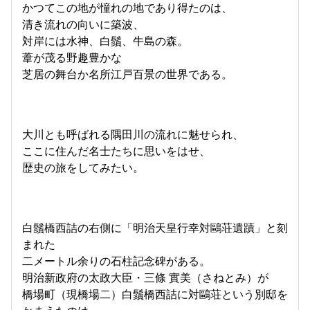
かつてこの地が憧れの地であり得たのは、
清き流れの向いに築波、
対岸には水神、白鬚、牛島の森。
葦が茂る野趣豊かな
芝居の舞台か名所江戸百景の世界である。
大川とも呼ばれる隅田川の流れに魅せられ、
ここに住んだ名士たちに思いをはせ、
歴史の旅をしてみたい。
白鬚橋西詰の右側に「明治天皇行幸対鷗荘遺蹟」と刻
まれた
二メートル余りの石柱記念碑がある。
明治新政府の太政大臣・三條 實美（さねとみ）が
橋場町（現橋場二）白鬚橋西詰に対鷗荘という別邸を