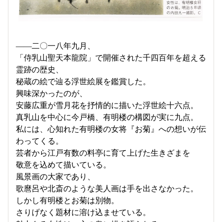
――二〇一八年九月、
「侍乳山聖天本龍院」で開催された千四百年を超える
霊跡の歴史、
秘蔵の絵で辿る浮世絵展を鑑賞した。
興味深かったのが、
安藤広重が雪月花を抒情的に描いた浮世絵十六点。
真乳山を中心に今戸橋、有明楼の構図が実に九点。
私には、心知れた有明楼の女将『お菊』への想いが伝
わってくる。
芸者から江戸有数の料亭に育て上げた生きざまを
敬意を込めて描いている。
風景画の大家であり、
歌麿呂や北斎のような美人画は手を出さなかった。
しかし有明楼とお菊は別物。
さりげなく題材に溶け込ませている。