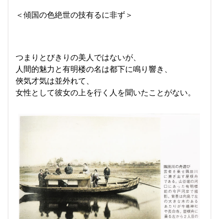
＜傾国の色絶世の技有るに非ず＞
つまりとびきりの美人ではないが、
人間的魅力と有明楼の名は都下に鳴り響き、
俠気才気は並外れて、
女性として彼女の上を行く人を聞いたことがない。