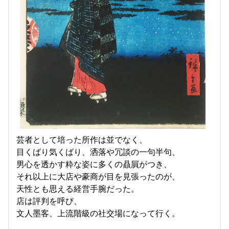
芸者として培った所作は並でなく、
目くばり気くばり、洒落や冗談の一句半句、
男心を透かす粋な姿に多くの贔屓がつき、
それ以上に大店や豪商が目を見張ったのが、
天性とも思える経営手腕だった。
店は評判を呼び、
文人墨客、上流階級の社交場になって行く。