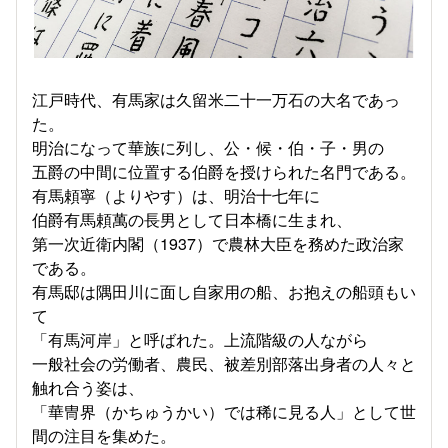
江戸時代、有馬家は久留米二十一万石の大名であっ
た。
明治になって華族に列し、公・候・伯・子・男の
五爵の中間に位置する伯爵を授けられた名門である。
有馬頼寧（よりやす）は、明治十七年に
伯爵有馬頼萬の長男として日本橋に生まれ、
第一次近衛内閣（1937）で農林大臣を務めた政治家
である。
有馬邸は隅田川に面し自家用の船、お抱えの船頭もい
て
「有馬河岸」と呼ばれた。上流階級の人ながら
一般社会の労働者、農民、被差別部落出身者の人々と
触れ合う姿は、
「華冑界（かちゅうかい）では稀に見る人」として世
間の注目を集めた。