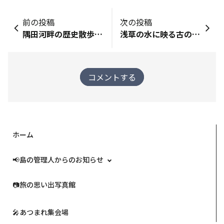
前の投稿
次の投稿
隅田河畔の歴史散歩 ＜前編＞ 『石浜から橋場』
浅草の水に映る古の町。 ＜前編＞ 『山谷堀』
コメントする
ホーム
📢島の管理人からのお知らせ
📷️旅の思い出写真館
🎤あつまれ集会場